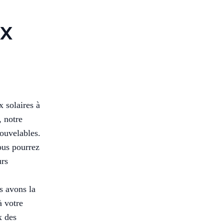
ux
x solaires à
, notre
nouvelables.
ous pourrez
urs
s avons la
à votre
x des