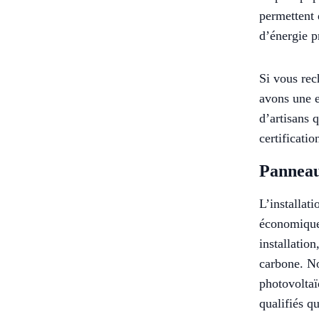
permettent 
d’énergie pr
Si vous rec
avons une e
d’artisans 
certificatio
Panneau
L’installat
économique 
installatio
carbone. No
photovoltaï
qualifiés q