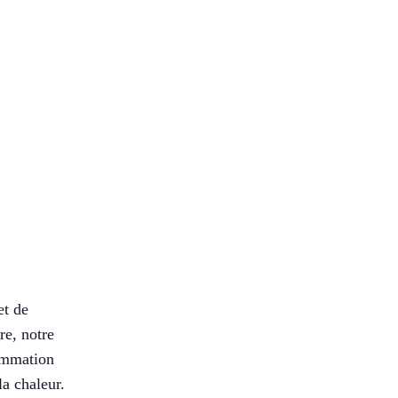
et de
re, notre
sommation
la chaleur.