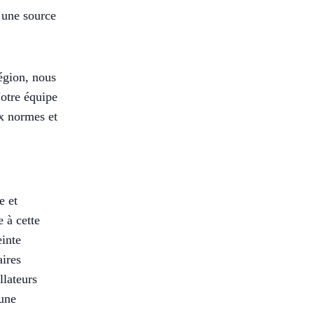
e une source
égion, nous
Notre équipe
ux normes et
e et
 à cette
einte
aires
llateurs
 une