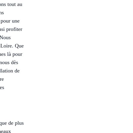
ns tout au
ns
s pour une
si profiter
 Nous
t-Loire. Que
es là pour
-nous dès
llation de
re
es
ique de plus
nneaux