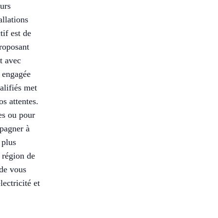
eurs
allations
if est de
roposant
t avec
, engagée
alifiés met
s attentes.
es ou pour
pagner à
 plus
a région de
 de vous
ectricité et