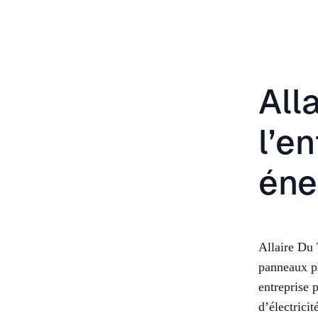
All
l’e
éne
Allaire Du 
panneaux ph
entreprise 
d’électricit