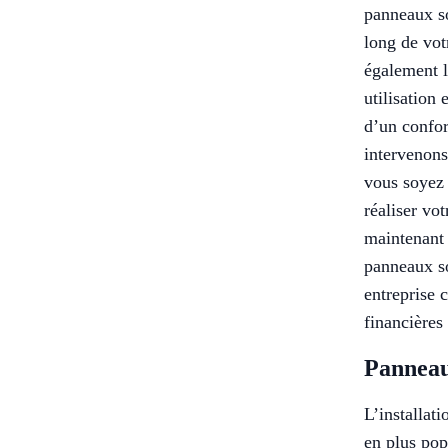
panneaux s
long de vot
également l
utilisation
d’un confor
intervenons
vous soyez 
réaliser vo
maintenant 
panneaux so
entreprise 
financières
Panneau
L’installat
en plus pop