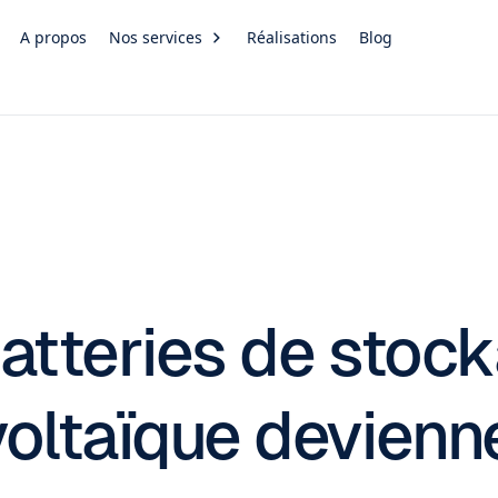
A propos
Nos services
Réalisations
Blog
batteries de stoc
voltaïque devienn