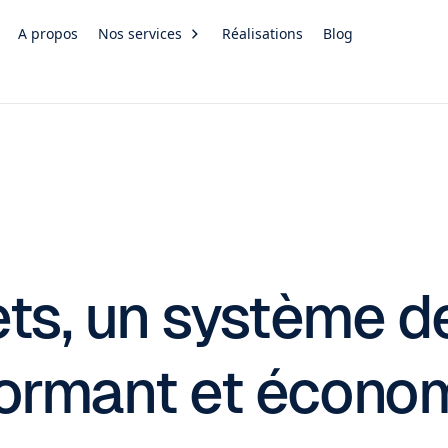
A propos
Nos services
Réalisations
Blog
ets, un système d
formant et écono