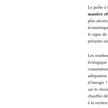
Le poêle à 
manière ef
plus ancien
économique 
le signe d
présente u
Les nombreu
écologique 
consommati
adéquation 
d’énergie ?
sur le choi
chauffer dé
à la recher