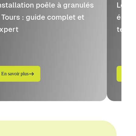
nstallation poêle à granulés
Le po
 Tours : guide complet et
énerg
xpert
temp
En savoir plus
En sav