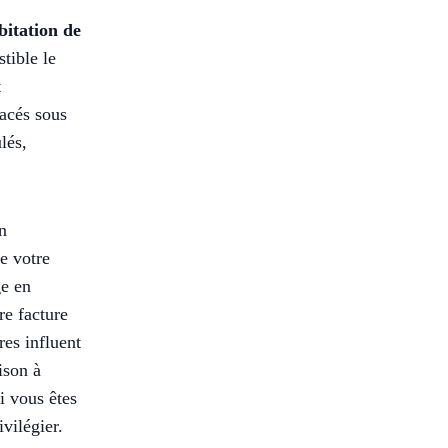
bitation de
tible le
t
acés sous
lés,
n
re votre
ge en
e facture
res influent
ison à
i vous êtes
vilégier.