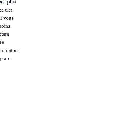
ace plus
ce très
ui vous
soins
ctère
ée
 un atout
 pour