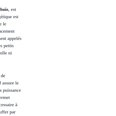
 bois
, est
étique est
e le
cacement
ment appelés
s petits
olle ni
 de
f assure le
la puissance
permet
cessaire à
uffer par