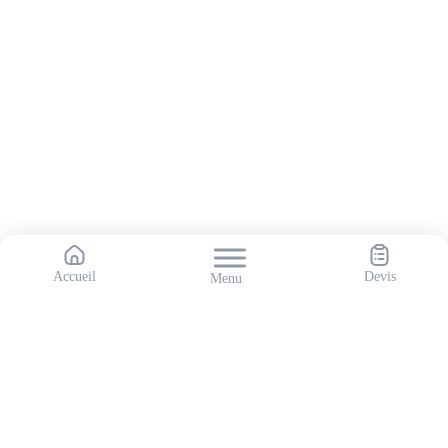
Accueil
Devis
Spécialiste des énergies renouvelables, Allaire du temps vous
accompagne dans le choix, l’installation et la maintenance de